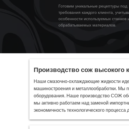
Готовим уникальные рецептуры под
требования каждого клиента, учитыв
особенности используемых станков 
обрабатываемых материалов.
Производство сож высокого 
Наши смазочно-охлаждающие жидкости идеа
машиностроения и металлообработки. Мы п
оборудования. Наше производство СОЖ обе
мы активно работаем над заменой импортн
экономичность технологического процесса 