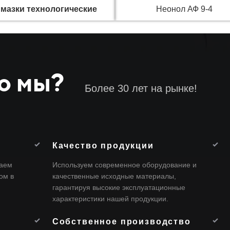
мазки технологические
Неонол АФ 9-4
о мы?
Более 30 лет на рынке!
Качество продукции
даем
Используем современное оборудование и
ом в
качественные исходные материалы,
гарантируя высокие эксплуатационные
характеристики нашей продукции.
д
Собственное производство