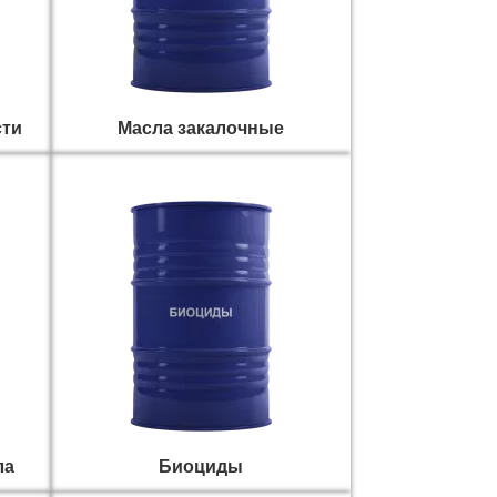
сти
Масла закалочные
ла
Биоциды