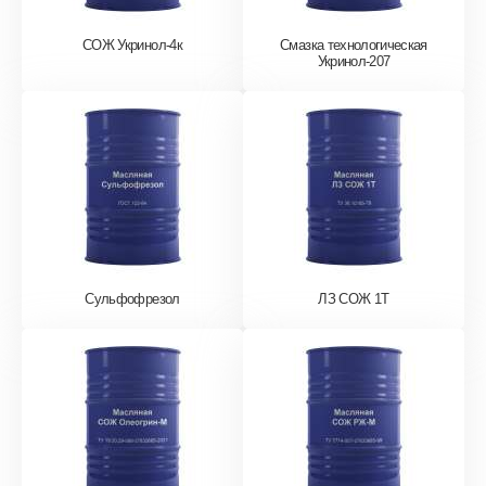
СОЖ Укринол-4к
Смазка технологическая
Укринол-207
Сульфофрезол
ЛЗ СОЖ 1Т